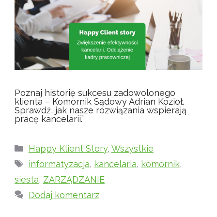
Poznaj historię sukcesu zadowolonego
klienta – Komornik Sądowy Adrian Kozioł.
Sprawdź, jak nasze rozwiązania wspierają
pracę kancelarii.”
Kategorie
Happy Klient Story
,
Wszystkie
Tagi
informatyzacja
,
kancelaria
,
komornik
,
siesta
,
ZARZĄDZANIE
Dodaj komentarz