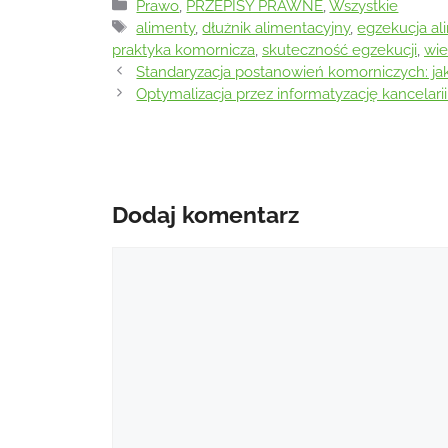
Prawo
,
PRZEPISY PRAWNE
,
Wszystkie
alimenty
,
dłużnik alimentacyjny
,
egzekucja a
praktyka komornicza
,
skuteczność egzekucji
,
wie
Standaryzacja postanowień komorniczych: j
Optymalizacja przez informatyzację kancelari
Dodaj komentarz