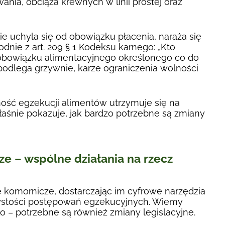
nia, obciąża krewnych w linii prostej oraz
ie uchyla się od obowiązku płacenia, naraża się
dnie z art. 209 § 1 Kodeksu karnego: „Kto
obowiązku alimentacyjnego określonego co do
odlega grzywnie, karze ograniczenia wolności
zność egzekucji alimentów utrzymuje się na
łaśnie pokazuje, jak bardzo potrzebne są zmiany
ze – wspólne działania na rzecz
 komornicze, dostarczając im cyfrowe narzędzia
rzystości postępowań egzekucyjnych. Wiemy
o – potrzebne są również zmiany legislacyjne.