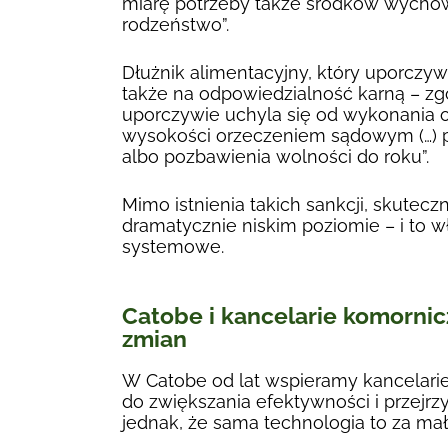
miarę potrzeby także środków wychowa
rodzeństwo”.
Dłużnik alimentacyjny, który uporczyw
także na odpowiedzialność karną – zgo
uporczywie uchyla się od wykonania 
wysokości orzeczeniem sądowym (…) p
albo pozbawienia wolności do roku”.
Mimo istnienia takich sankcji, skutec
dramatycznie niskim poziomie – i to w
systemowe.
Catobe i kancelarie komornic
zmian
W Catobe od lat wspieramy kancelarie
do zwiększania efektywności i przej
jednak, że sama technologia to za mał