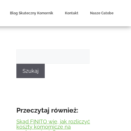
Blog Skuteczny Komornik
Kontakt
Nasze Catobe
Szukaj
Przeczytaj również:
Skąd FINITO wie, jak rozliczyć
koszty komornicze na