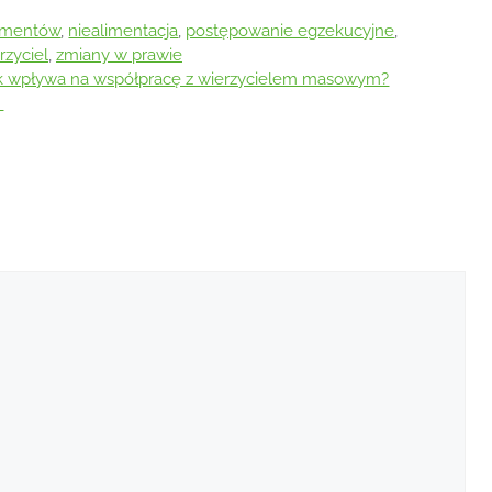
limentów
,
niealimentacja
,
postępowanie egzekucyjne
,
rzyciel
,
zmiany w prawie
ak wpływa na współpracę z wierzycielem masowym?
i