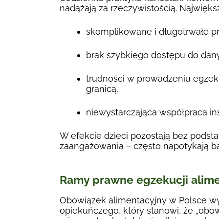
nadążają za rzeczywistością. Najwięks
skomplikowane i długotrwałe p
brak szybkiego dostępu do dan
trudności w prowadzeniu egzek
granicą,
niewystarczająca współpraca in
W efekcie dzieci pozostają bez pods
zaangażowania – często napotykają ba
Ramy prawne egzekucji ali
Obowiązek alimentacyjny w Polsce wyn
opiekuńczego, który stanowi, że „obo