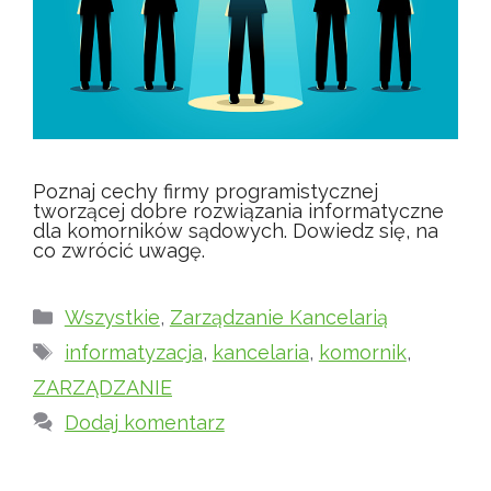
Poznaj cechy firmy programistycznej
tworzącej dobre rozwiązania informatyczne
dla komorników sądowych. Dowiedz się, na
co zwrócić uwagę.
Kategorie
Wszystkie
,
Zarządzanie Kancelarią
Tagi
informatyzacja
,
kancelaria
,
komornik
,
ZARZĄDZANIE
Dodaj komentarz