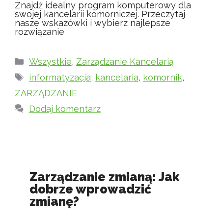
Znajdź idealny program komputerowy dla
swojej kancelarii komorniczej. Przeczytaj
nasze wskazówki i wybierz najlepsze
rozwiązanie
Kategorie
Wszystkie
,
Zarządzanie Kancelarią
Tagi
informatyzacja
,
kancelaria
,
komornik
,
ZARZĄDZANIE
Dodaj komentarz
Zarządzanie zmianą: Jak
dobrze wprowadzić
zmianę?