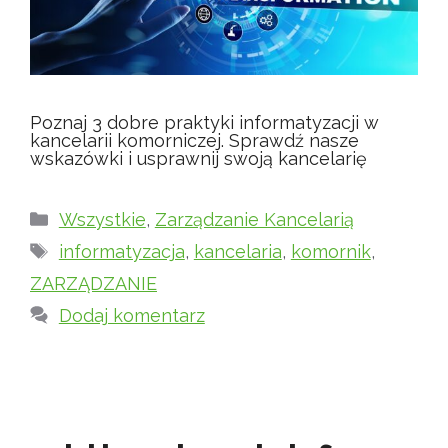
Poznaj 3 dobre praktyki informatyzacji w
kancelarii komorniczej. Sprawdź nasze
wskazówki i usprawnij swoją kancelarię
Kategorie
Wszystkie
,
Zarządzanie Kancelarią
Tagi
informatyzacja
,
kancelaria
,
komornik
,
ZARZĄDZANIE
Dodaj komentarz