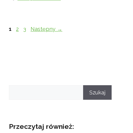
Strona
Strona
Strona
1
2
3
Następny
→
Szukaj
Szukaj
Przeczytaj również: