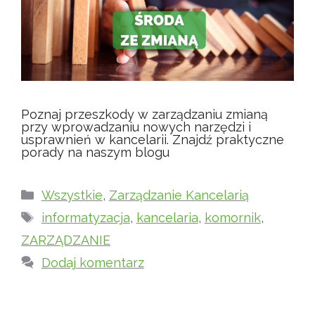
Poznaj przeszkody w zarządzaniu zmianą
przy wprowadzaniu nowych narzędzi i
usprawnień w kancelarii. Znajdź praktyczne
porady na naszym blogu
Kategorie
Wszystkie
,
Zarządzanie Kancelarią
Tagi
informatyzacja
,
kancelaria
,
komornik
,
ZARZĄDZANIE
Dodaj komentarz