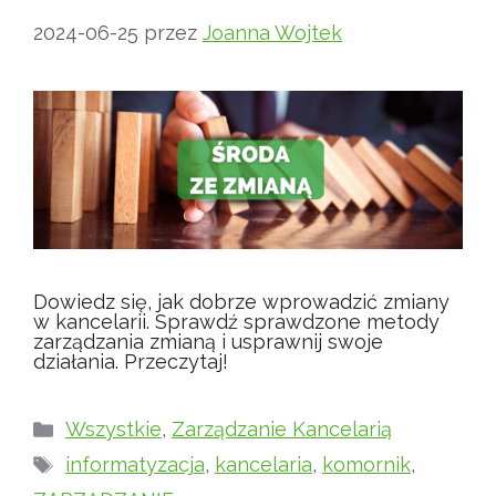
2024-06-25
przez
Joanna Wojtek
Dowiedz się, jak dobrze wprowadzić zmiany
w kancelarii. Sprawdź sprawdzone metody
zarządzania zmianą i usprawnij swoje
działania. Przeczytaj!
Kategorie
Wszystkie
,
Zarządzanie Kancelarią
Tagi
informatyzacja
,
kancelaria
,
komornik
,