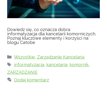
Dowiedz się, co oznacza dobra
informatyzacja dla kancelarii komorniczych.
Poznaj kluczowe elementy i korzyści na
blogu Catobe
Kategorie
Wszystkie
,
Zarządzanie Kancelarią
Tagi
informatyzacja
,
kancelaria
,
komornik
,
ZARZĄDZANIE
Dodaj komentarz