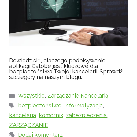
Dowiedz się, dlaczego podpisywanie
aplikacji Catobe jest kluczowe dla
bezpieczeństwa Twojej kancelarii. Sprawdź
szczegóły na naszym blogu.
Kategorie
Wszystkie
,
Zarządzanie Kancelarią
Tagi
bezpieczeństwo
,
informatyzacja
,
kancelaria
,
komornik
,
zabezpieczenia
,
ZARZĄDZANIE
Dodaj komentarz