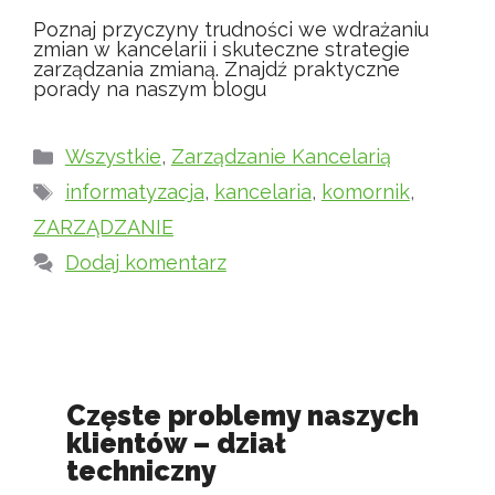
Poznaj przyczyny trudności we wdrażaniu
zmian w kancelarii i skuteczne strategie
zarządzania zmianą. Znajdź praktyczne
porady na naszym blogu
Kategorie
Wszystkie
,
Zarządzanie Kancelarią
Tagi
informatyzacja
,
kancelaria
,
komornik
,
ZARZĄDZANIE
Dodaj komentarz
Częste problemy naszych
klientów – dział
techniczny